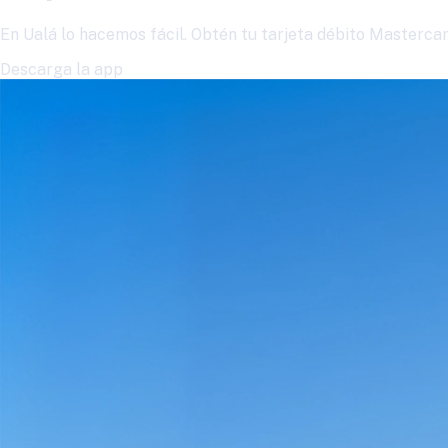
En Ualá lo hacemos fácil. Obtén tu tarjeta débito Mastercard
Descarga la app