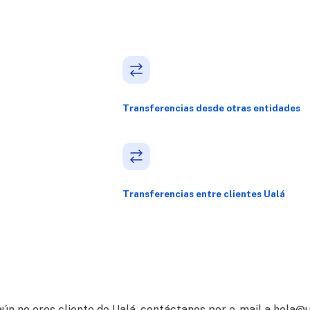
Transferencias desde otras entidades
Transferencias entre clientes Ualá
i aún no eres cliente de Ualá, contáctanos por e-mail a hola@