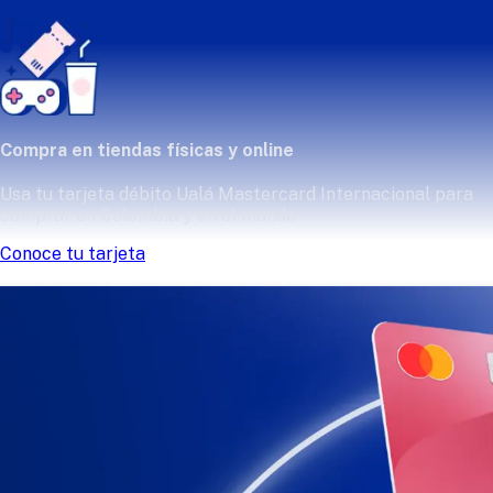
Compra en tiendas físicas y online
Usa tu tarjeta débito Ualá Mastercard Internacional para
comprar en Colombia y en el mundo
Conoce tu tarjeta
de tu cuenta Ualá