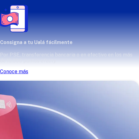
Consigna a tu Ualá fácilmente
Por PSE, transferencia bancaria o en efectivo en los más
de 10.000 puntos efecty
Conoce más