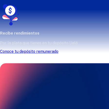
Recibe rendimientos
Por la plata que tienes en tu depósito Ualá
Conoce tu depósito remunerado
Consulta las tasas de rendimiento 