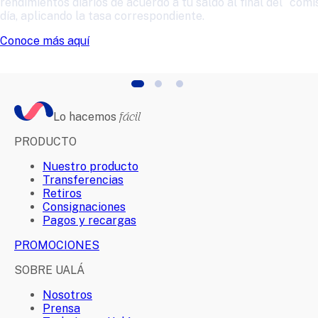
rendimientos diarios de acuerdo a tu saldo al final del
comis
día, aplicando la tasa correspondiente.
Conoce más aquí
Lo hacemos
fácil
PRODUCTO
Nuestro producto
Transferencias
Retiros
Consignaciones
Pagos y recargas
PROMOCIONES
SOBRE UALÁ
Nosotros
Prensa