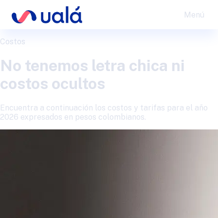
Menú
Costos
No tenemos letra chica ni
costos ocultos
Encuentra a continuación los costos y tarifas para el año
2026 expresados en pesos colombianos.