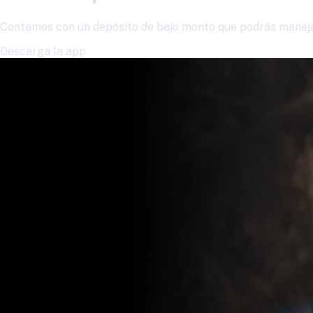
Contamos con un depósito de bajo monto que podrás manejar
Descarga la app