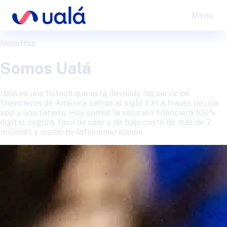
Menú
Nosotros
Somos Ualá
Ualá es una fintech que está llevando los servicios
financieros de América Latina al siglo XXI a través de una
app y una tarjeta. Hoy somos la solución financiera 100%
digital, segura, fácil de usar y de bajo costo de más de 7
millones y medio de latinoamericanos.