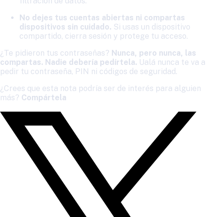
filtración de datos.
No dejes tus cuentas abiertas ni compartas
dispositivos sin cuidado.
Si usas un dispositivo
compartido, cierra sesión y protege tu acceso.
¿Te pidieron tus contraseñas?
Nunca, pero nunca, las
compartas. Nadie debería pedírtela.
Ualá nunca te va a
pedir tu contraseña, PIN ni códigos de seguridad.
¿Crees que esta nota podría ser de interés para alguien
más?
Compártela