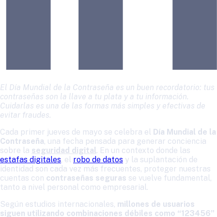
El Día Mundial de la Contraseña es un buen recordatorio: tus
contraseñas son la llave a tu plata y a tu información.
Cuidarlas es una de las formas más simples y efectivas de
evitar fraudes.
Cada primer jueves de mayo se celebra el
Día Mundial de la
Contraseña
, una fecha pensada para generar conciencia
sobre la
seguridad digital
. En un contexto donde las
estafas digitales
, el
robo de datos
y la suplantación de
identidad son cada vez más frecuentes, proteger nuestras
cuentas con
contraseñas seguras
se vuelve fundamental,
tanto a nivel personal como empresarial.
Según estudios internacionales,
millones de usuarios
siguen utilizando combinaciones débiles como “123456”