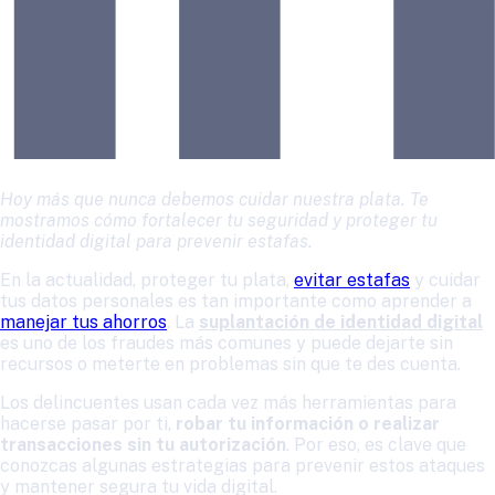
Hoy más que nunca debemos cuidar nuestra plata. Te
mostramos cómo fortalecer tu seguridad y proteger tu
identidad digital para prevenir estafas.
En la actualidad, proteger tu plata,
evitar estafas
y cuidar
tus datos personales es tan importante como aprender a
manejar tus ahorros
. La
suplantación de identidad digital
es uno de los fraudes más comunes y puede dejarte sin
recursos o meterte en problemas sin que te des cuenta.
Los delincuentes usan cada vez más herramientas para
hacerse pasar por ti,
robar tu información o realizar
transacciones sin tu autorización
. Por eso, es clave que
conozcas algunas estrategias para prevenir estos ataques
y mantener segura tu vida digital.