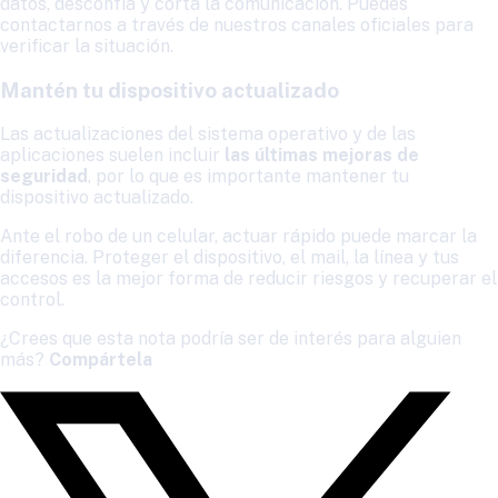
datos, desconfía y corta la comunicación. Puedes
contactarnos a través de nuestros canales oficiales para
verificar la situación.
Mantén tu dispositivo actualizado
Las actualizaciones del sistema operativo y de las
aplicaciones suelen incluir
las últimas mejoras de
seguridad
, por lo que es importante mantener tu
dispositivo actualizado.
Ante el robo de un celular, actuar rápido puede marcar la
diferencia. Proteger el dispositivo, el mail, la línea y tus
accesos es la mejor forma de reducir riesgos y recuperar el
control.
¿Crees que esta nota podría ser de interés para alguien
más?
Compártela